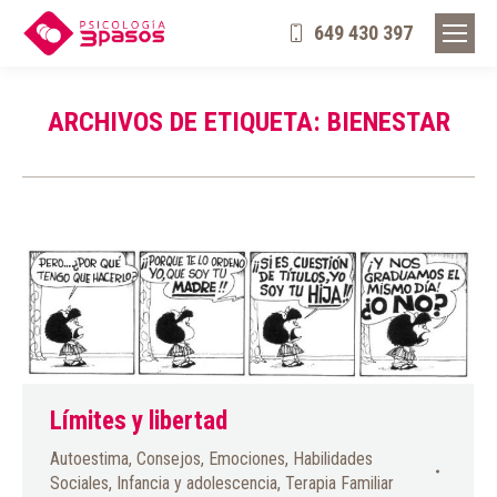
649 430 397
ARCHIVOS DE ETIQUETA:
BIENESTAR
Límites y libertad
Autoestima
,
Consejos
,
Emociones
,
Habilidades
Sociales
,
Infancia y adolescencia
,
Terapia Familiar