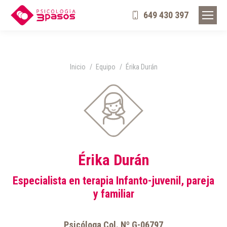
649 430 397
Estás aquí:
Inicio
Equipo
Érika Durán
Érika Durán
Especialista en terapia Infanto-juvenil, pareja
y familiar
Psicóloga Col. Nº G-06797