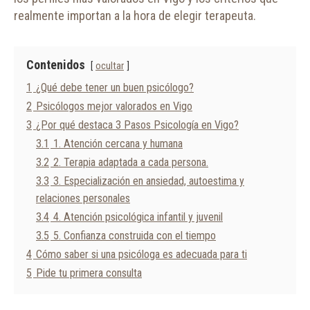
realmente importan a la hora de elegir terapeuta.
Contenidos
ocultar
1
¿Qué debe tener un buen psicólogo?
2
Psicólogos mejor valorados en Vigo
3
¿Por qué destaca 3 Pasos Psicología en Vigo?
3.1
1. Atención cercana y humana
3.2
2. Terapia adaptada a cada persona.
3.3
3. Especialización en ansiedad, autoestima y
relaciones personales
3.4
4. Atención psicológica infantil y juvenil
3.5
5. Confianza construida con el tiempo
4
Cómo saber si una psicóloga es adecuada para ti
5
Pide tu primera consulta