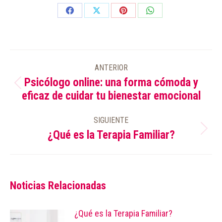
Share
Share
Share
Share
on
on
on
on
Facebook
X
Pinterest
WhatsApp
NAVEGACIÓN
ANTERIOR
ENTRE
Psicólogo online: una forma cómoda y
PUBLICACIONES
Publicación
eficaz de cuidar tu bienestar emocional
anterior:
SIGUIENTE
¿Qué es la Terapia Familiar?
Publicación
siguiente:
Noticias Relacionadas
¿Qué es la Terapia Familiar?