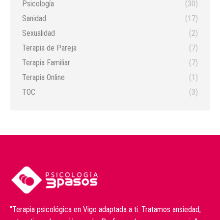
Psicología
(30)
Sanidad
(17)
Sexualidad
(2)
Terapia de Pareja
(7)
Terapia Familiar
(7)
Terapia Online
(1)
TOC
(3)
“Terapia psicológica en Vigo adaptada a ti. Tratamos ansiedad,