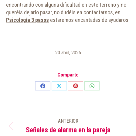
encontrando con alguna dificultad en este terreno y no
queréis dejarlo pasar, no dudéis en contactarnos, en
Psicología 3 pasos
estaremos encantadas de ayudaros.
20 abril, 2025
Comparte
Share
Share
Share
Share
on
on
on
on
Facebook
X
Pinterest
WhatsApp
NAVEGACIÓN
ANTERIOR
ENTRE
Señales de alarma en la pareja
Publicación
PUBLICACIONES