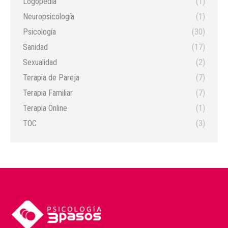
Logopedía
(1)
Neuropsicología
(1)
Psicología
(30)
Sanidad
(17)
Sexualidad
(2)
Terapia de Pareja
(7)
Terapia Familiar
(7)
Terapia Online
(1)
TOC
(3)