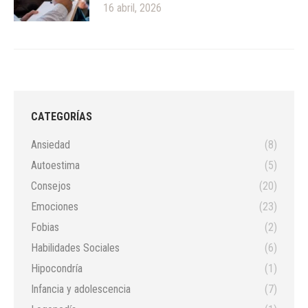
16 abril, 2026
CATEGORÍAS
Ansiedad
(8)
Autoestima
(5)
Consejos
(20)
Emociones
(23)
Fobias
(2)
Habilidades Sociales
(6)
Hipocondría
(1)
Infancia y adolescencia
(7)