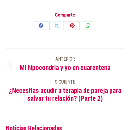
Comparte
Share
Share
Share
Share
on
on
on
on
Facebook
X
Pinterest
WhatsApp
NAVEGACIÓN
ANTERIOR
ENTRE
Mi hipocondria y yo en cuarentena
Publicación
PUBLICACIONES
anterior:
SIGUIENTE
¿Necesitas acudir a terapia de pareja para
Publicación
salvar tu relación? (Parte 2)
siguiente:
Noticias Relacionadas