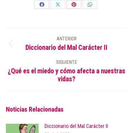
Share
Share
Share
Share
on
on
on
on
Facebook
X
Pinterest
WhatsApp
NAVEGACIÓN
ANTERIOR
ENTRE
Diccionario del Mal Carácter II
Publicación
PUBLICACIONES
anterior:
SIGUIENTE
¿Qué es el miedo y cómo afecta a nuestras
Publicación
vidas?
siguiente:
Noticias Relacionadas
Diccionario del Mal Carácter II