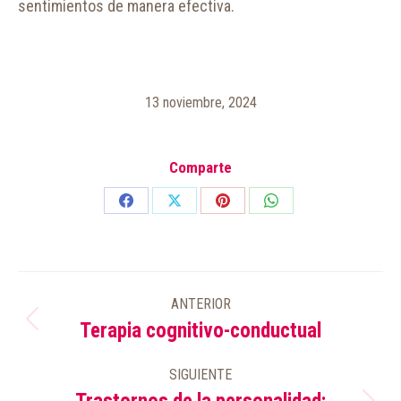
sentimientos de manera efectiva.
13 noviembre, 2024
Comparte
Share
Share
Share
Share
on
on
on
on
Facebook
X
Pinterest
WhatsApp
NAVEGACIÓN
ANTERIOR
ENTRE
Terapia cognitivo-conductual
Publicación
PUBLICACIONES
anterior:
SIGUIENTE