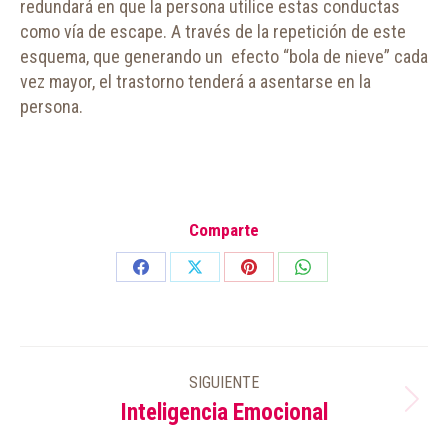
redundará en que la persona utilice estas conductas
como vía de escape. A través de la repetición de este
esquema, que generando un efecto “bola de nieve” cada
vez mayor, el trastorno tenderá a asentarse en la
persona.
Comparte
Share
Share
Share
Share
on
on
on
on
Facebook
X
Pinterest
WhatsApp
NAVEGACIÓN
SIGUIENTE
ENTRE
Inteligencia Emocional
Publicación
PUBLICACIONES
siguiente: