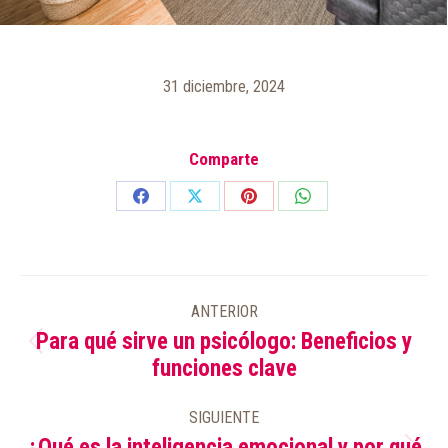
31 diciembre, 2024
Comparte
Share
Share
Share
Share
on
on
on
on
Facebook
X
Pinterest
WhatsApp
NAVEGACIÓN
ANTERIOR
ENTRE
Para qué sirve un psicólogo: Beneficios y
PUBLICACIONES
Publicación
funciones clave
anterior:
SIGUIENTE
¿Qué es la inteligencia emocional y por qué